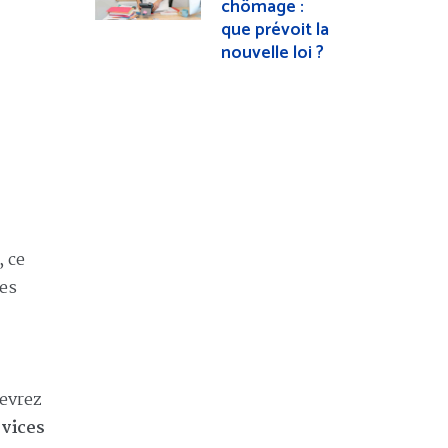
chômage :
que prévoit la
nouvelle loi ?
, ce
des
devrez
rvices