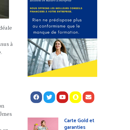
idéale
ssus à
e.
on
 mêmes
Carte Gold et
garanties