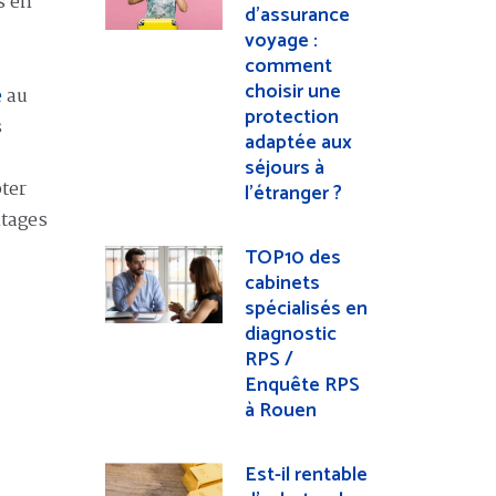
s en
d’assurance
voyage :
comment
choisir une
e
au
protection
s
adaptée aux
séjours à
ter
l’étranger ?
ntages
TOP10 des
cabinets
spécialisés en
diagnostic
RPS /
Enquête RPS
à Rouen
Est-il rentable