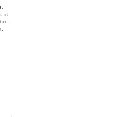
s,
érant
fices
ur