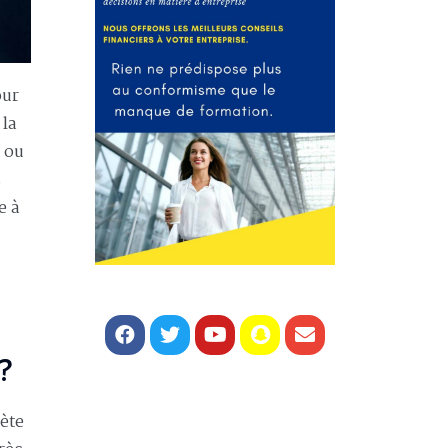
our
 la
 ou
s
e à
?
ète