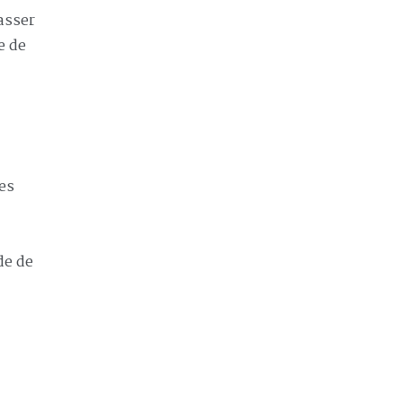
asser
e de
les
de de