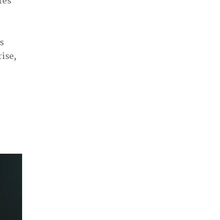
rès
us
rise,