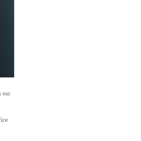
n sur
fice