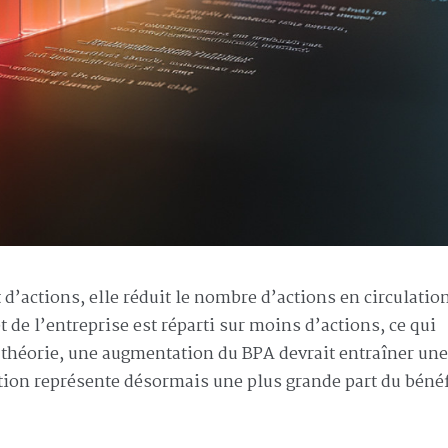
d’actions, elle réduit le nombre d’actions en circulatio
t de l’entreprise est réparti sur moins d’actions, ce qui
 théorie, une augmentation du BPA devrait entraîner une
ction représente désormais une plus grande part du béné