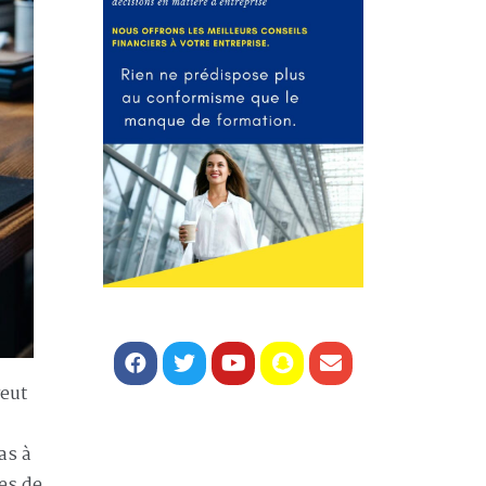
veut
as à
es de