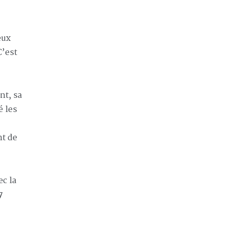
eux
C’est
nt, sa
é les
nt de
ec la
7