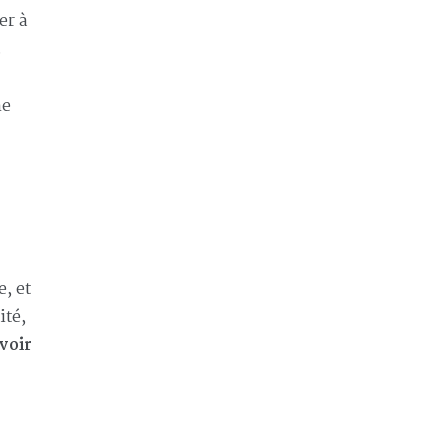
er à
.
ne
, et
ité,
voir