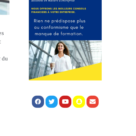
es
t
r du