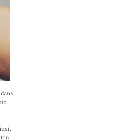
s dans
pto
insi,
eton