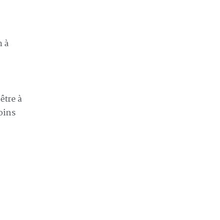
n à
être à
oins