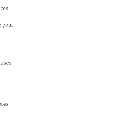
nces
e pour
lisés.
pres