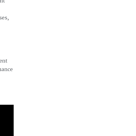
ont
ses,
ent
rnance