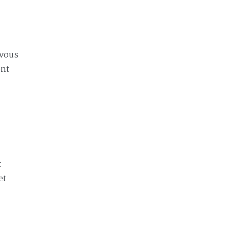
 vous
ent
t
et