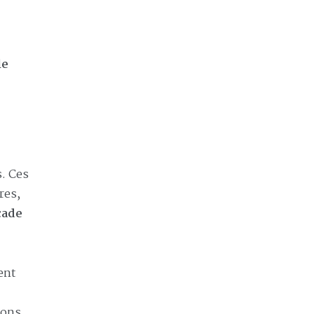
le
. Ces
res,
çade
ent
ions,