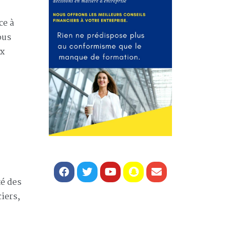
ce à
ous
ux
té des
iers,