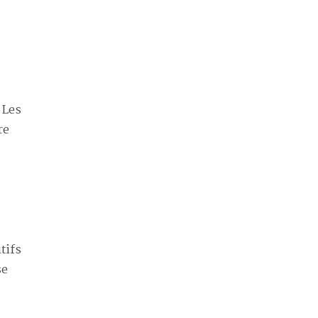
 Les
re
tifs
se