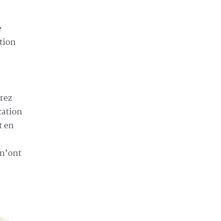
e
tion
vrez
cation
t en
 n’ont