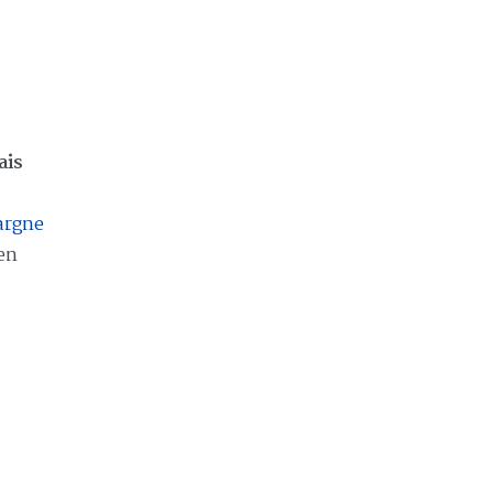
ais
argne
en