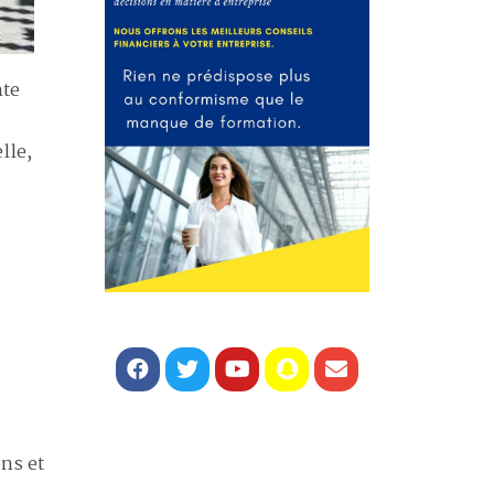
nte
lle,
ns et