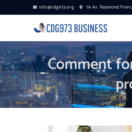
info@cdg973.org
79 Av. Raymond Poinca
Comment fon
pr