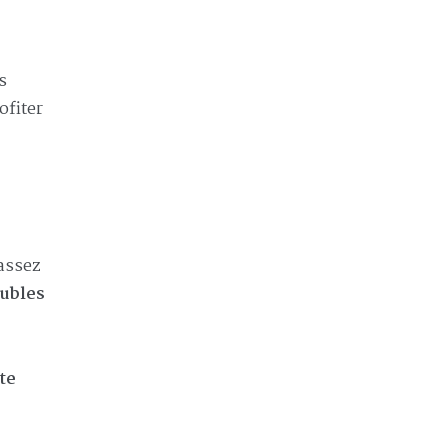
s
fiter
 assez
eubles
te