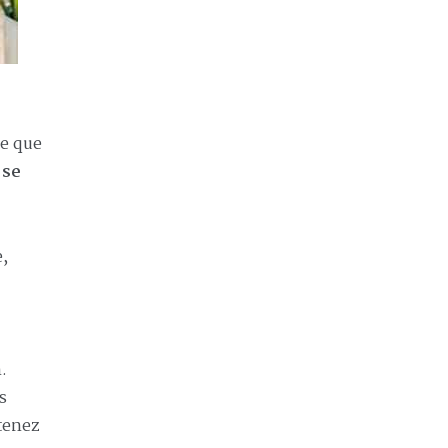
ce que
 se
e,
.
s
tenez