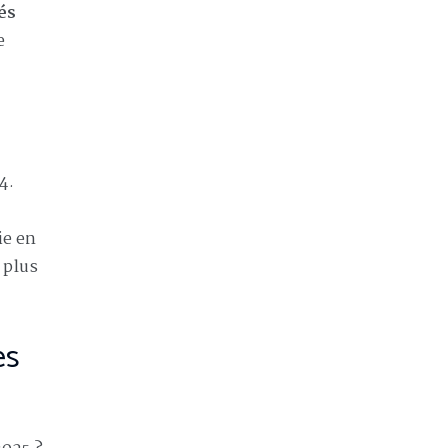
és
e
4.
ie en
 plus
es