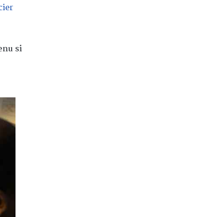
cier
enu si