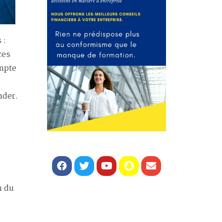
 :
ces
mpte
nder.
n du
%