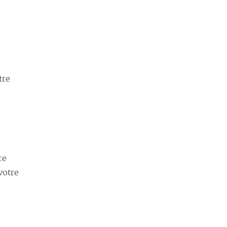
tre
re
votre