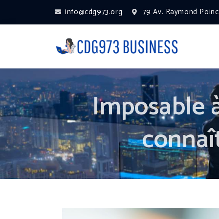
info@cdg973.org
79 Av. Raymond Poinca
Imposable à
connaî