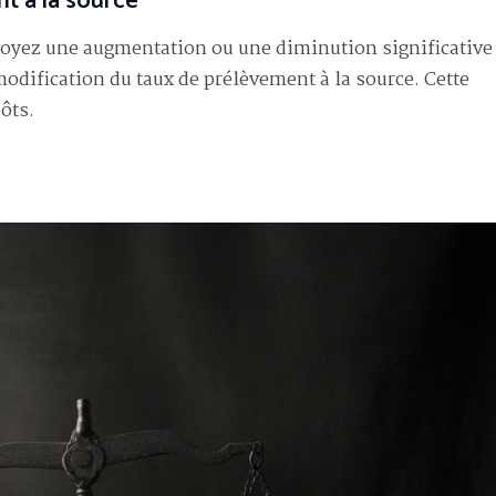
t à la source
évoyez une augmentation ou une diminution significative
dification du taux de prélèvement à la source. Cette
ôts.