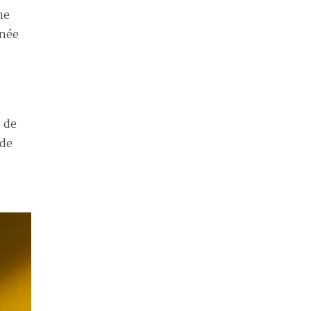
me
nnée
 de
 de