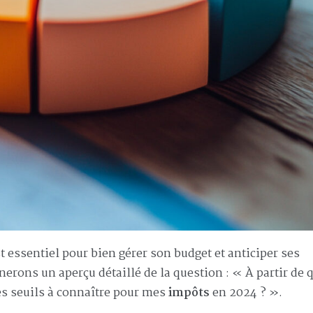
t essentiel pour bien gérer son budget et anticiper ses
erons un aperçu détaillé de la question : « À partir de 
es seuils à connaître pour mes
impôts
en 2024 ? ».