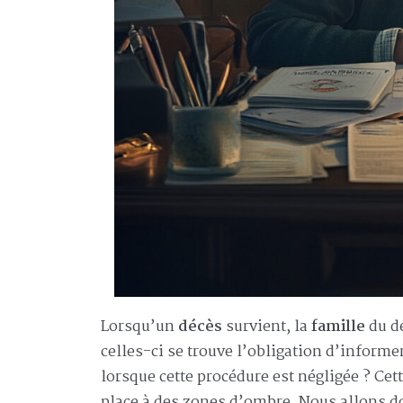
Lorsqu’un
décès
survient, la
famille
du dé
celles-ci se trouve l’obligation d’informe
lorsque cette procédure est négligée ? Cett
place à des zones d’ombre. Nous allons do