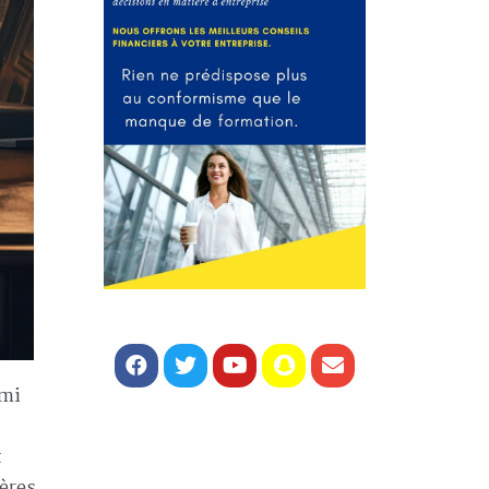
rmi
t
ières