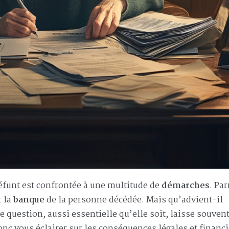
funt est confrontée à une multitude de
démarches
. Pa
r la
banque
de la personne décédée. Mais qu’advient-il
e question, aussi essentielle qu’elle soit, laisse souven
nc vous éclairer sur les conséquences légales et financ