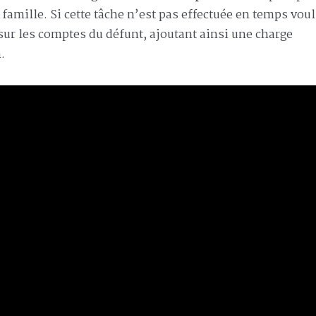
amille. Si cette tâche n’est pas effectuée en temps voul
sur les comptes du défunt, ajoutant ainsi une charge
.